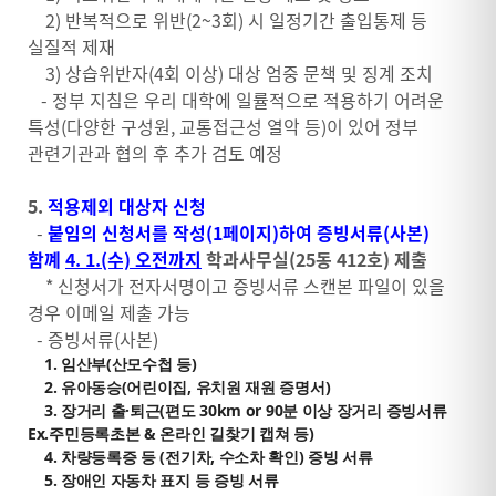
2) 반복적으로 위반(2~3회) 시 일정기간 출입통제 등
실질적 제재
3) 상습위반자(4회 이상) 대상 엄중 문책 및 징계 조치
- 정부 지침은 우리 대학에 일률적으로 적용하기 어려운
특성(다양한 구성원, 교통접근성 열악 등)이 있어 정부
관련기관과 협의 후 추가 검토 예정
5.
적용제외 대상자 신청
-
붙임의 신청서를 작성(1페이지)하여 증빙서류(사본)
함꼐
4. 1.(수) 오전까지
학과사무실(25동 412호) 제출
* 신청서가 전자서명이고 증빙서류 스캔본 파일이 있을
경우 이메일 제출 가능
- 증빙서류(사본)
1. 임산부(산모수첩 등)
2. 유아동승(어린이집, 유치원 재원 증명서)
3. 장거리 출·퇴근(편도 30km or 90분 이상 장거리 증빙서류
Ex.주민등록초본 & 온라인 길찾기 캡쳐 등)
4. 차량등록증 등 (전기차, 수소차 확인) 증빙 서류
5. 장애인 자동차 표지 등 증빙 서류