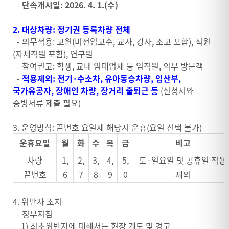
-
단속개시일: 2026. 4. 1.(수)
2. 대상차량: 정기권 등록차량 전체
- 의무적용: 교원(비전임교수, 교사, 강사, 조교 포함), 직원
(자체직원 포함), 연구원
- 참여권고: 학생, 교내 임대업체 등 임직원, 외부 방문객
-
적용제외: 전기·수소차, 유아동승차량, 임산부,
국가유공자, 장애인 차량, 장거리 출퇴근 등
(신청서와
증빙서류 제출 필요)
3. 운영방식: 끝번호 요일제 해당시 운휴(요일 선택 불가)
운휴요일
월
화
수
목
금
비고
차량
1,
2,
3,
4,
5,
토·일요일 및 공휴일 적용
끝번호
6
7
8
9
0
제외
4. 위반자 조치
- 정부지침
1) 최초위반자에 대해서는 현장 계도 및 경고