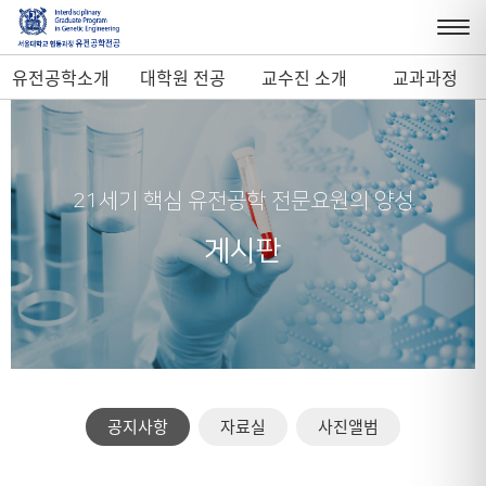
유전공학소개
대학원 전공
교수진 소개
교과과정
21세기 핵심 유전공학 전문요원의 양성
게시판
공지사항
자료실
사진앨범