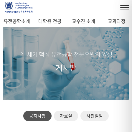
유전공학소개
대학원 전공
교수진 소개
교과과정
21세기 핵심 유전공학 전문요원의 양성
게시판
공지사항
자료실
사진앨범